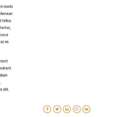
nt morbi
. Aenean
 tellus
tortor,
 Fusce
at mi.
aptent
ndrerit
 diam
,
 elit.