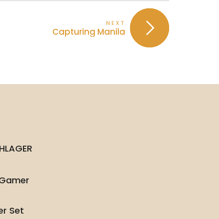
NEXT
Capturing Manila
CHLAGER
t Gamer
er Set