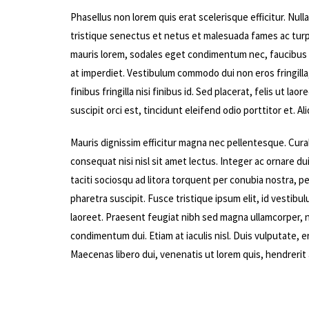
Phasellus non lorem quis erat scelerisque efficitur. Nul
tristique senectus et netus et malesuada fames ac turp
mauris lorem, sodales eget condimentum nec, faucibus vi
at imperdiet. Vestibulum commodo dui non eros fringilla,
finibus fringilla nisi finibus id. Sed placerat, felis ut l
suscipit orci est, tincidunt eleifend odio porttitor et. A
Mauris dignissim efficitur magna nec pellentesque. Cura
consequat nisi nisl sit amet lectus. Integer ac ornare dui.
taciti sociosqu ad litora torquent per conubia nostra,
pharetra suscipit. Fusce tristique ipsum elit, id vestib
laoreet. Praesent feugiat nibh sed magna ullamcorper, ne
condimentum dui. Etiam at iaculis nisl. Duis vulputate, er
Maecenas libero dui, venenatis ut lorem quis, hendrerit 