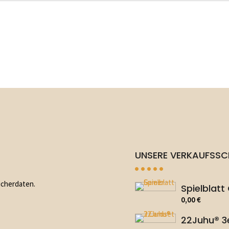
UNSERE VERKAUFSS
ucherdaten.
Spielblat
0,00
€
22Juhu® 3