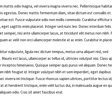
lam mattis odio magna, vel viverra magna viverra nec. Pellentesque habita
is egestas. Donec mattis fermentum diam, vitae dictum est convallis et
tae est. Fusce vulputate odio non mollis commodo. Curabitur efficitur id
 eget sagittis enim placerat. Integer sed nunc leo. Donec interdum felis 
aoreet semper, nisi ante ullamcorper lacus, at tincidunt elit metus non nibh.
liquam ac velit non orci ullamcorper molestie at ac enim. Curabitur in placer
bitur vulputate, ligula nec dictum tempus, metus urna aliquet nisl, sed
 Mauris est lacus, ullamcorper ac tellus id, ultricies volutpat nisi. Class 
 per inceptos himenaeos. Quisque semper quis purus vel aliquam. Donec he
ulum nibh feugiat id. Integer volutpat nibh et sem imperdiet, eget dapibus
c viverra mi tristique. Fusce rhoncus sapien ultrices, porttitor lectus id
at at hendrerit tristique, enim velit luctus dui, in malesuada augue ex quis
aliquam odio. Cras sit amet faucibus erat.