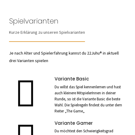
Spielvarianten
Kurze Erklärung zu unseren Spielvarianten
Je nach Alter und Spielerfahrung kannst du 22Juhu® in aktuell
drei Varianten spielen
Variante Basic
Du willst das Spiel kennenlernen und hast
auch kleinere MitspielerInnen in deiner
Runde, so ist die Variante Basic die beste
Wahl. Die Spielregeln findest du unter dem
Reiter „The Game„
Variante Gamer
Du möchtest den Schwierigkeitsgrad