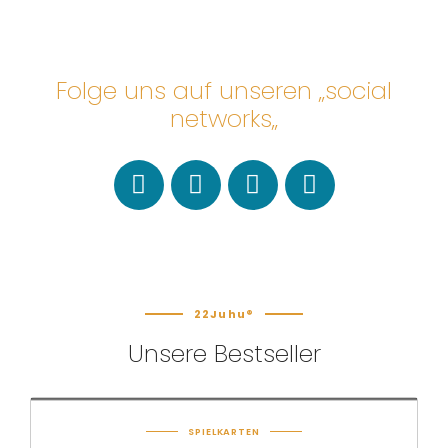
Folge uns auf unseren „social
networks„
22Juhu®
Unsere Bestseller
SPIELKARTEN