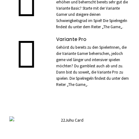
erhöhen und beherrscht bereits sehr gut die
Variante Basic? Starte mit der Variante
Gamer und steigere deinen
Schwierigkeitsgrad im Spiel! Die Spielregeln
findest du unter dem Reiter „The Game„.
Variante Pro
Gehörst du bereits zu den SpielerInnen, die
die Variante Gamer beherrschen, jedoch
gerne viel länger und intensiver spielen
möchten? Du gamblest auch ab und zu.
Dann bist du soweit, die Variante Pro zu
spielen. Die Spielregeln findest du unter dem
Reiter „The Game„.