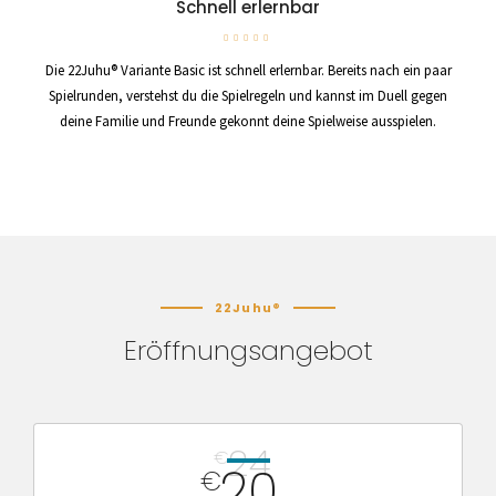
Schnell erlernbar
Die 22Juhu® Variante Basic ist schnell erlernbar. Bereits nach ein paar
Spielrunden, verstehst du die Spielregeln und kannst im Duell gegen
deine Familie und Freunde gekonnt deine Spielweise ausspielen.
22Juhu®
Eröffnungsangebot
24
€
20
€