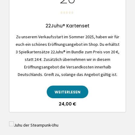
22Juhu® Kartenset
Zu unserem Verkaufsstart im Sommer 2025, haben wir für
euch ein schönes Eröffnungsangebot im Shop. Du erhältst
3 Spielkartensätze 22Juhu® im Bundle zum Preis von 20 €,
statt 24 €. Zusätzlich übernehmen wir in diesem
Eröffnungsangebot die Versandkosten innerhalb
Deutschlands. Greift zu, solange das Angebot gültig ist.
WEITERLESEN
24,00
€