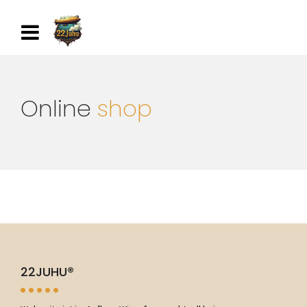
Online
shop
22JUHU®